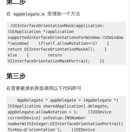
第二步
在
里增加一个方法
AppDelegate.m
-(UIInterfaceOrientationMask)application:
(UIApplication *)application 
supportedInterfaceOrientationsForWindow:(UIWindow 
*)window{    if(self.allowRotation==1)    {        
return UIInterfaceOrientationMaskAll;    }    
else    {        return 
UIInterfaceOrientationMaskPortrait;    }}
第三步
在需要横屏的界面调用以下代码即可
    AppDelegate * appDelegate = (AppDelegate *)
[UIApplication sharedApplication].delegate;    
appDelegate.allowRotation = 1;    [[UIDevice 
currentDevice] setValue:[NSNumber 
numberWithInteger:UIInterfaceOrientationPortrait] 
forKey:@'orientation'];    [[UIDevice 