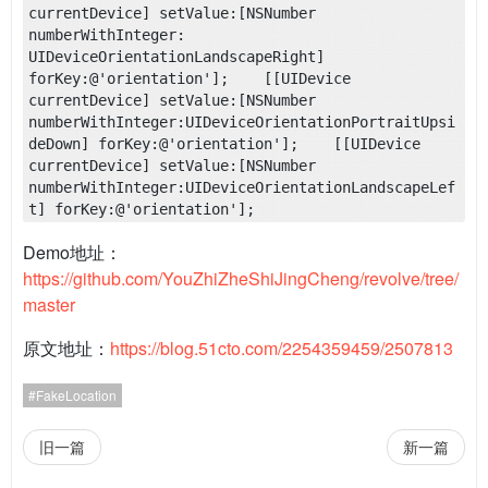
currentDevice] setValue:[NSNumber 
numberWithInteger: 
UIDeviceOrientationLandscapeRight] 
forKey:@'orientation'];    [[UIDevice 
currentDevice] setValue:[NSNumber 
numberWithInteger:UIDeviceOrientationPortraitUpsi
deDown] forKey:@'orientation'];    [[UIDevice 
currentDevice] setValue:[NSNumber 
numberWithInteger:UIDeviceOrientationLandscapeLef
t] forKey:@'orientation'];
Demo地址：
https://github.com/YouZhiZheShiJingCheng/revolve/tree/
master
原文地址：
https://blog.51cto.com/2254359459/2507813
FakeLocation
旧一篇
新一篇