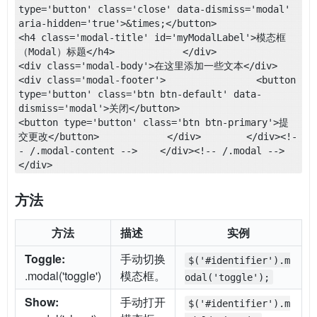
type='button' class='close' data-dismiss='modal' 
aria-hidden='true'>&times;</button>                
<h4 class='modal-title' id='myModalLabel'>模态框
（Modal）标题</h4>            </div>            
<div class='modal-body'>在这里添加一些文本</div>            
<div class='modal-footer'>                <button 
type='button' class='btn btn-default' data-
dismiss='modal'>关闭</button>                
<button type='button' class='btn btn-primary'>提
交更改</button>            </div>        </div><!-
- /.modal-content -->    </div><!-- /.modal -->
</div>
方法
方法
描述
实例
Toggle:
手动切换
$('#identifier').m
.modal('toggle')
模态框。
odal('toggle');
Show:
手动打开
$('#identifier').m