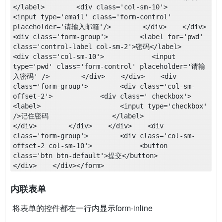
</label>        <div class='col-sm-10'>            
<input type='email' class='form-control' 
placeholder='请输入邮箱'/>        </div>    </div>    
<div class='form-group'>        <label for='pwd' 
class='control-label col-sm-2'>密码</label>        
<div class='col-sm-10'>            <input 
type='pwd' class='form-control' placeholder='请输
入密码' />        </div>    </div>    <div 
class='form-group'>        <div class='col-sm-
offset-2'>            <div class=' checkbox'>                
<label>                    <input type='checkbox' 
/>记住密码                </label>            
</div>        </div>    </div>    <div 
class='form-group'>        <div class='col-sm-
offset-2 col-sm-10'>            <button 
class='btn btn-default'>提交</button>        
</div>    </div></form>
内联表单
​ 将表单的控件都在一行内显示form-inline