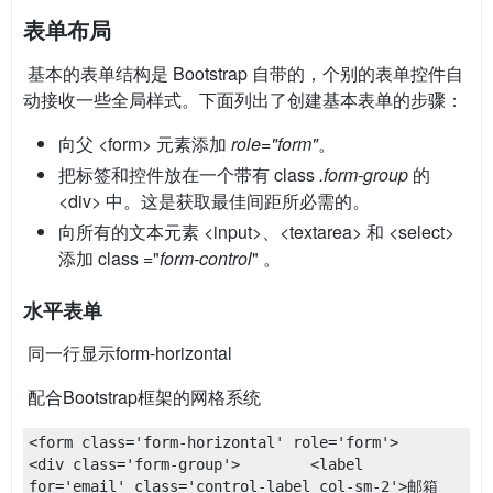
表单布局
​ 基本的表单结构是 Bootstrap 自带的，个别的表单控件自
动接收一些全局样式。下面列出了创建基本表单的步骤：
向父 <form> 元素添加
role="form"
。
把标签和控件放在一个带有 class
.form-group
的
<div> 中。这是获取最佳间距所必需的。
向所有的文本元素 <input>、<textarea> 和 <select>
添加 class ="
form-control
" 。
水平表单
​ 同一行显示form-horizontal
​ 配合Bootstrap框架的网格系统
<form class='form-horizontal' role='form'>    
<div class='form-group'>        <label 
for='email' class='control-label col-sm-2'>邮箱