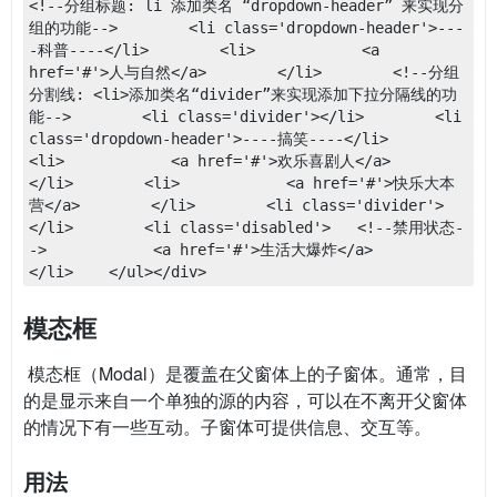
<!--分组标题: li 添加类名 “dropdown-header” 来实现分
组的功能-->        <li class='dropdown-header'>---
-科普----</li>        <li>            <a 
href='#'>人与自然</a>        </li>        <!--分组
分割线: <li>添加类名“divider”来实现添加下拉分隔线的功
能-->        <li class='divider'></li>        <li 
class='dropdown-header'>----搞笑----</li>        
<li>            <a href='#'>欢乐喜剧人</a>        
</li>        <li>            <a href='#'>快乐大本
营</a>        </li>        <li class='divider'>
</li>        <li class='disabled'>   <!--禁用状态-
->            <a href='#'>生活大爆炸</a>        
</li>    </ul></div>
模态框
​ 模态框（Modal）是覆盖在父窗体上的子窗体。通常，目
的是显示来自一个单独的源的内容，可以在不离开父窗体
的情况下有一些互动。子窗体可提供信息、交互等。
用法