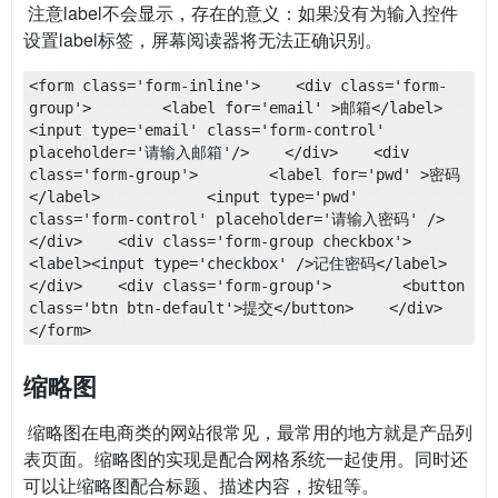
​ 注意label不会显示，存在的意义：如果没有为输入控件
设置label标签，屏幕阅读器将无法正确识别。
<form class='form-inline'>    <div class='form-
group'>        <label for='email' >邮箱</label>        
<input type='email' class='form-control' 
placeholder='请输入邮箱'/>    </div>    <div 
class='form-group'>        <label for='pwd' >密码
</label>            <input type='pwd' 
class='form-control' placeholder='请输入密码' />    
</div>    <div class='form-group checkbox'>        
<label><input type='checkbox' />记住密码</label>    
</div>    <div class='form-group'>        <button 
class='btn btn-default'>提交</button>    </div>
</form>
缩略图
​ 缩略图在电商类的网站很常见，最常用的地方就是产品列
表页面。缩略图的实现是配合网格系统一起使用。同时还
可以让缩略图配合标题、描述内容，按钮等。