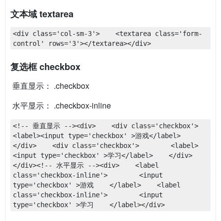
文本域 textarea
<div class='col-sm-3'>    <textarea class='form-
control' rows='3'></textarea></div>
复选框 checkbox
​ 垂直显示： .checkbox
​ 水平显示： .checkbox-inline
<!-- 垂直显示 --><div>    <div class='checkbox'>        
<label><input type='checkbox' >游戏</label>    
</div>    <div class='checkbox'>        <label>
<input type='checkbox' >学习</label>    </div>
</div><!-- 水平显示 --><div>    <label 
class='checkbox-inline'>        <input 
type='checkbox' >游戏    </label>    <label 
class='checkbox-inline'>        <input 
type='checkbox' >学习    </label></div>