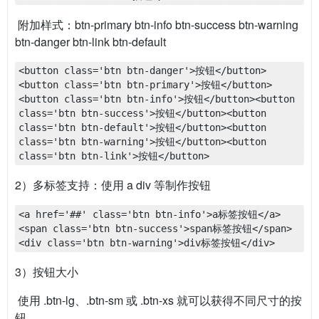
​ 附加样式：btn-primary btn-info btn-success btn-warning
btn-danger btn-link btn-default
<button class='btn btn-danger'>按钮</button>
<button class='btn btn-primary'>按钮</button>
<button class='btn btn-info'>按钮</button><button 
class='btn btn-success'>按钮</button><button 
class='btn btn-default'>按钮</button><button 
class='btn btn-warning'>按钮</button><button 
class='btn btn-link'>按钮</button>
2）多标签支持：使用 a div 等制作按钮
<a href='##' class='btn btn-info'>a标签按钮</a>
<span class='btn btn-success'>span标签按钮</span>
<div class='btn btn-warning'>div标签按钮</div>
3）按钮大小
​ 使用 .btn-lg、.btn-sm 或 .btn-xs 就可以获得不同尺寸的按
钮