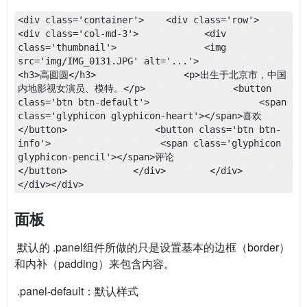
<div class='container'>    <div class='row'>        
<div class='col-md-3'>            <div 
class='thumbnail'>                <img 
src='img/IMG_0131.JPG' alt='...'>                
<h3>高圆圆</h3>                <p>出生于北京市，中国
内地影视女演员、模特。</p>                <button 
class='btn btn-default'>                    <span 
class='glyphicon glyphicon-heart'></span>喜欢
</button>                <button class='btn btn-
info'>                    <span class='glyphicon 
glyphicon-pencil'></span>评论                
</button>            </div>        </div>    
</div></div>
面板
​ 默认的 .panel组件所做的只是设置基本的边框（border）
和内补（padding）来包含内容。
​ .panel-default：默认样式