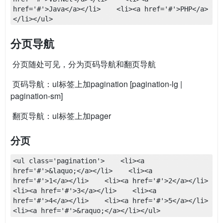
href='#'>Java</a></li>    <li><a href='#'>PHP</a>
</li></ul>
分页导航
​ 分页随处可见，分为页码导航和翻页导航
​ 页码导航：ul标签上加pagination [pagination-lg |
pagination-sm]
​ 翻页导航：ul标签上加pager
分页
<ul class='pagination'>    <li><a 
href='#'>&laquo;</a></li>    <li><a 
href='#'>1</a></li>    <li><a href='#'>2</a></li>    
<li><a href='#'>3</a></li>    <li><a 
href='#'>4</a></li>    <li><a href='#'>5</a></li>    
<li><a href='#'>&raquo;</a></li></ul>