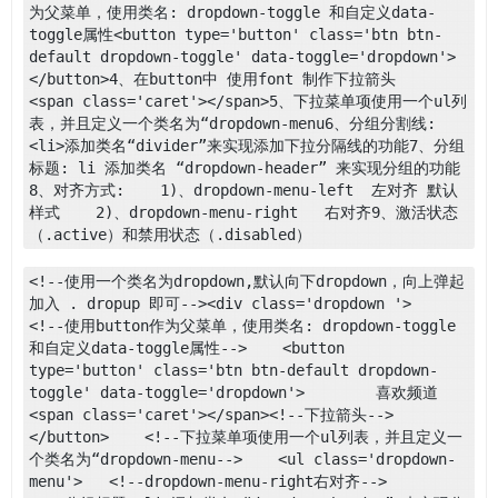
为父菜单，使用类名: dropdown-toggle 和自定义data-
toggle属性<button type='button' class='btn btn-
default dropdown-toggle' data-toggle='dropdown'>
</button>4、在button中 使用font 制作下拉箭头    
<span class='caret'></span>5、下拉菜单项使用一个ul列
表，并且定义一个类名为“dropdown-menu6、分组分割线: 
<li>添加类名“divider”来实现添加下拉分隔线的功能7、分组
标题: li 添加类名 “dropdown-header” 来实现分组的功能
8、对齐方式:    1)、dropdown-menu-left  左对齐 默认
样式    2)、dropdown-menu-right   右对齐9、激活状态
（.active）和禁用状态（.disabled）
<!--使用一个类名为dropdown,默认向下dropdown，向上弹起
加入 . dropup 即可--><div class='dropdown '>    
<!--使用button作为父菜单，使用类名: dropdown-toggle 
和自定义data-toggle属性-->    <button 
type='button' class='btn btn-default dropdown-
toggle' data-toggle='dropdown'>        喜欢频道 
<span class='caret'></span><!--下拉箭头-->    
</button>    <!--下拉菜单项使用一个ul列表，并且定义一
个类名为“dropdown-menu-->    <ul class='dropdown-
menu'>   <!--dropdown-menu-right右对齐-->        