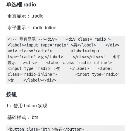
单选框 radio
​ 垂直显示： .radio
​ 水平显示： .radio-inline
<!-- 垂直显示 --><div>    <div class='radio'>        
<label><input type='radio' >男</label>    </div>    
<div class='radio'>        <label><input 
type='radio' >女</label>    </div></div><!-- 水平
显示 --><div>    <label class='radio-inline'>        
<input type='radio' >男    </label>    <label 
class='radio-inline'>        <input type='radio' 
>女    </label></div>
按钮
1）使用 button 实现
​ 基础样式： btn
<button class='btn'>按钮</button>