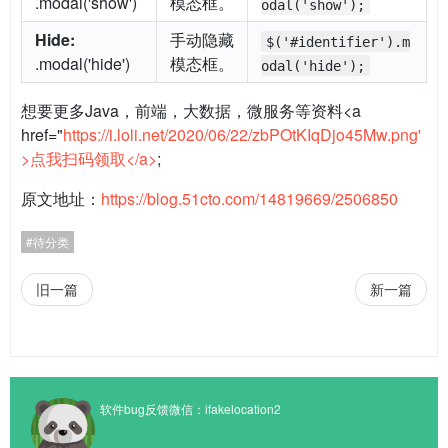
.modal('show')
模态框。
odal('show');
Hide:
手动隐藏
$('#identifier').m
.modal('hide')
模态框。
odal('hide');
想要更多Java，前端，大数据，微服务等资料<a
href="
https://i.loli.net/2020/06/22/zbPOtKIqDjo45Mw.png'
>点我扫码领取</a>
;
原文地址：
https://blog.51cto.com/14819669/2506850
待分类
旧一篇
新一篇
软件bug反馈微信：ifakelocation2