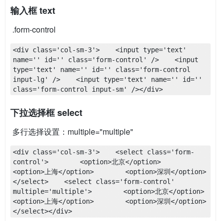
输入框 text
​ .form-control
<div class='col-sm-3'>    <input type='text' 
name='' id='' class='form-control' />    <input 
type='text' name='' id='' class='form-control 
input-lg' />    <input type='text' name='' id='' 
class='form-control input-sm' /></div>
下拉选择框 select
​ 多行选择设置：multiple="multiple"
<div class='col-sm-3'>    <select class='form-
control'>        <option>北京</option>        
<option>上海</option>        <option>深圳</option>    
</select>    <select class='form-control' 
multiple='multiple'>        <option>北京</option>        
<option>上海</option>        <option>深圳</option>    
</select></div>