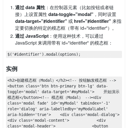
通过 data 属性
：在控制器元素（比如按钮或者链
接）上设置属性
data-toggle="modal"
，同时设置
data-target="#identifier"
或
href="#identifier"
来指
定要切换的特定的模态框（带有 id="identifier"）。
通过 JavaScript
：使用这种技术，可以通过
JavaScript 来调用带有 id="identifier" 的模态框：
$('#identifier').modal(options);
实例
<h2>创建模态框（Modal）</h2><!-- 按钮触发模态框 -->
<button class='btn btn-primary btn-lg' data-
toggle='modal' data-target='#myModal'>    开始演示
模态框</button><!-- 模态框（Modal） --><div 
class='modal fade' id='myModal' tabindex='-1' 
role='dialog' aria-labelledby='myModalLabel' 
aria-hidden='true'>    <div class='modal-dialog'>        
<div class='modal-content'>            <div 
class='modal-header'>                <button 