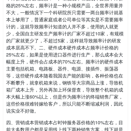
格的25%左右，频率计是一种小规模产品，全世界用量并
不大，一般情况下一个科研院所只需要一两台频率计就基
本上够用了，普通家庭或者公司单位等其实是不需要频率
计的，这就导致频率计知道的人并不多，使用的人就更
少，全国自主研发生产频率计的厂家不超过10家，有规模
的厂家就更少了，不超过5家，这样就导致频率计的研发
成本居高不下。二、硬件成本硬件成本占频率计价格的
25%左右，如果是使用进口器件进行生产，那么成本会大
幅度上升，硬件会占成本的70%左右。频率计的硬件成本
主要包括机箱、电路板、器件、电源、接插件、振荡器
等，这些硬件成本随着我国去产能的影响，各种价格也在
不断攀升，就拿机箱来说，钢铁等大宗商品上涨，导致机
箱厂成本上升，另外再加上环保督查，导致整个机箱的成
本大幅上涨60%以上，但是作为频率计的终端销售厂家，
这些价格很难转嫁给客户，所以只能不断缩减利润，因此
说实业不好做。
四、营销成本营销成本占时钟服务器价格的10%左右，目
前大多数用户都是采用线上线下两种销售方案，线下就是