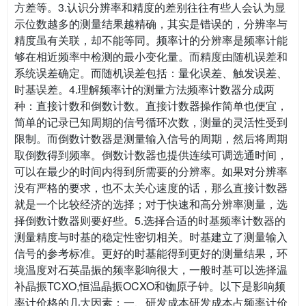
方差等。3.认识分辨率和精度的差别往往有些人会认为显
示位数越多的测量结果越精确，其实是错误的，分辨率与
精度虽有关联，却不能等同。频率计的分辨率是频率计能
够在相近频率中检测的最小变化量。而精度由随机误差和
系统误差确定。而随机误差包括：量化误差、触发误差、
时基误差。4.理解频率计的测量方法频率计数器分成两
种：直接计数和倒数计数。直接计数器操作简单也便宜，
简单的记录已知周期的信号循环次数，测量的灵活性受到
限制。而倒数计数器是测量输入信号的周期，然后将周期
取倒数得到频率。倒数计数器也提供连续可调选通时间，
可以在最少的时间内得到所需要的分辨率。如果对分辨率
没有严格的要求，也不太关心速度的话，那么直接计数器
就是一个比较经济的选择；对于快速和高分辨率测量，选
择倒数计数器则要好些。5.选择合适的时基频率计数器的
测量精度与时基的稳定性密切相关。时基建立了测量输入
信号的参考标准。更好的时基能得到更好的测量结果，环
境温度对石英晶振的频率影响很大，一般时基可以选择温
补晶振TCXO,恒温晶振OCXO和铷原子钟。以下是影响频
率计价格的几大因素：一、研发成本研发成本占频率计价